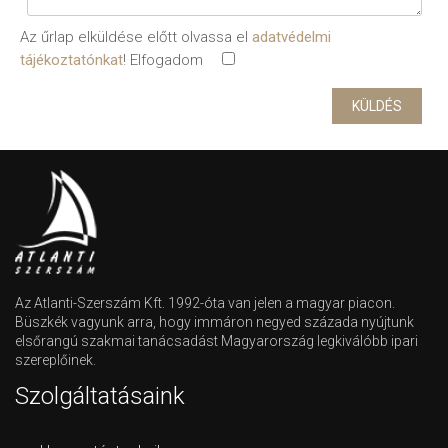
Az űrlap elküldése előtt olvassa el
adatvédelmi
tájékoztatónkat
! Elfogadom
Az Atlanti-Szerszám Kft. 1992-óta van jelen a magyar piacon.
Büszkék vagyunk arra, hogy immáron negyed százada nyújtunk
elsőrangú szakmai tanácsadást Magyarország legkiválóbb ipari
szereplőinek.
Szolgáltatásaink