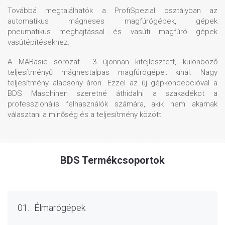
Továbbá megtalálhatók a ProfiSpezial osztályban az
automatikus mágneses magfúrógépek, gépek
pneumatikus meghajtással és vasúti magfúró gépek
vasútépítésekhez.
A MABasic sorozat 3 újonnan kifejlesztett, különböző
teljesítményű mágnestalpas magfúrógépet kínál. Nagy
teljesítmény alacsony áron. Ezzel az új gépkoncepcióval a
BDS Maschinen szeretné áthidalni a szakadékot a
professzionális felhasználók számára, akik nem akarnak
választani a minőség és a teljesítmény között.
BDS Termékcsoportok
01.
Élmarógépek