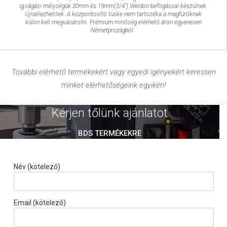
ig,vágási mélységük 30mm és 19mm(3/4″) Weldon befogással készülnek.
Újraélezhetőek. A központosító tüske nem tartozéka a magfúróknak
külön kell megvásárolni. Prémium minőség elérhető áron egyenesen
Németprszágból.
További elérhető termékekért vagy egyedi igényekért keressen
minket elérhetőségeink egyikén!
Kérjen tőlünk ajánlatot
BDS TERMÉKEKRE
Név (kötelező)
Email (kötelező)