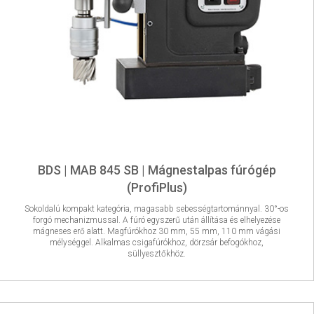
BDS | MAB 845 SB | Mágnestalpas fúrógép
(ProfiPlus)
Sokoldalú kompakt kategória, magasabb sebességtartománnyal. 30°-os
forgó mechanizmussal. A fúró egyszerű után állítása és elhelyezése
mágneses erő alatt. Magfúrókhoz 30 mm, 55 mm, 110 mm vágási
mélységgel. Alkalmas csigafúrókhoz, dörzsár befogókhoz,
süllyesztőkhöz.