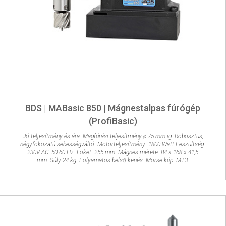
BDS | MABasic 850 | Mágnestalpas fúrógép
(ProfiBasic)
Jó teljesítmény és ára. Magfúrási teljesítmény ø 75 mm-ig. Robosztus,
négyfokozatú sebességváltó. Motorteljesítmény: 1800 Watt Feszültség:
230V AC, 50-60 Hz. Löket: 255 mm. Mágnes mérete: 84 x 168 x 41,5
mm. Súly 24 kg. Folyamatos belső kenés. Morse kúp: MT3.