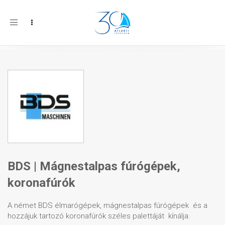
Toggle
navigation
BDS | Mágnestalpas fúrógépek,
koronafúrók
A német BDS élmarógépek, mágnestalpas fúrógépek és a
hozzájuk tartozó koronafúrók széles palettáját kínálja.