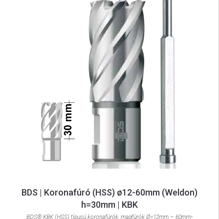
BDS | Koronafúró (HSS) ø12-60mm (Weldon)
h=30mm | KBK
BDS® KBK (HSS) típusú koronafúrók, magfúrók Ø=12mm – 60mm-