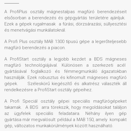
A ProfiPlus osztály mágnestalpas magfúró berendezéseit
elsősorban a berendezés és gépgyártás területére ajánljuk.
Ezek a gépek rugalmasak a fúrási, dörzsárazási, süllyesztési
és menetvágási munkálatoknál.
A Profi Plus osztály MAB 1300 típusú gépe a legerőteljesebb
magfúró berendezés a piacon.
A ProfiStart osztály a legjobb kezdet a BDS mágneses
magfúró technológiájával. Különösen a szerkezeti acél
gyártásával foglalkozó és fémmegmunkáló ágazatokban
használják. Ezek robusztus és kifinomult mágneses magfúró
gépek. Széleskörű kiegészítő és alkatrész választék áll
rendelkezésre a ProfiStart osztály gépeihez.
A Profi Speciál osztály gépei speciális magfúrógépeket
takarnak. A BDS arra törekszik, hogy megoldásokat találjon
az ügyfelek speciális feladataira. Néhány ilyen gép
gyártása már megvalósult: például a MAB 150, amely kompakt
gép, változatos munkakörülmények között használható.