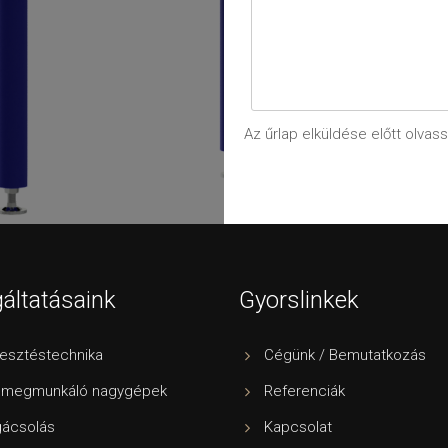
Az űrlap elküldése előtt olvas
áltatásaink
Gyorslinkek
esztéstechnika
Cégünk / Bemutatkozás
megmunkáló nagygépek
Referenciák
gácsolás
Kapcsolat