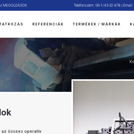
AI MEGOLDÁSOK
Telefonszám: 06-1/43-32-678 | Email:
TATKOZÁS
REFERENCIÁK
TERMÉKEK / MÁRKÁK
K
Ke
lok
 az összes operatív