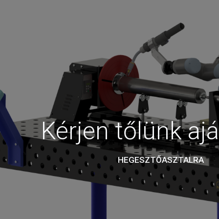
Kérjen tőlünk ajá
HEGESZTŐASZTALRA