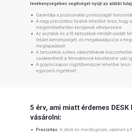
tevékenységében segítséget nyújt az alábbi tul
Garantálja a pozicionálás pontosságát horizontáli
A nagy precizitású furatok lehetővé teszi, hogy 
megismételhetően kerüljenek elhelyezésre.
Az asztalok és a fő tartozékok nitridált-oxidált f
felület keménységét, és megakadályozza a heg
megtapadását.
A tartozékok széles választékának köszönhetőe
csökkenthető a fémsablonok készítésére való ig
A golyóscsapos rögzítőrendszer lehetővé teszi 
egyszerű rögzítését.
5 érv, ami miatt érdemes DESK
vásárolni:
Precizitás:
A síkok és merőlegesek, valamint a f