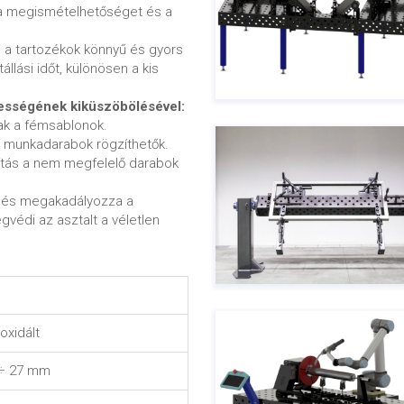
 a megismételhetőséget és a
 a tartozékok könnyű és gyors
llási időt, különösen a kis
ességének kiküszöbölésével:
ak a fémsablonok.
ú munkadarabok rögzíthetők.
tás a nem megfelelő darabok
ezelés megakadályozza a
édi az asztalt a véletlen
-oxidált
÷ 27 mm