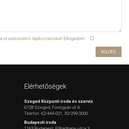
sa el
adatvédelmi tájékoztatónkat
! Elfogadom
Elérhetőségek
Szeged Központi iroda és szerviz
6728 Szeged, Fonógyári út 9.
Telefon: 62/444-021, 30/299-3000
Budapesti iroda
1163 Budapest, Főhadnagy utca 3.