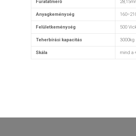
Furatátmérő
28,15m
Anyagkeménység
160÷210
Felületkeménység
500 Vic
Teherbírási kapacitás
3000kg
Skála
mind a 