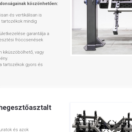
ajdonságainak köszönhetően:
san és vertikálisan is
a tartozékok mindig
elületkezelése garantálja a
esztési fröccsenések
n kiküszöbölhető, vagy
ény.
a tartozékok gyors és
 hegesztőasztalt
uratok és azok