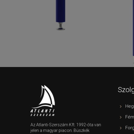
Szolg
Heg
Fém
Az Atlanti-Szerszám Kft. 1992-óta van
For
jelen a magyar piacon. Büszkék