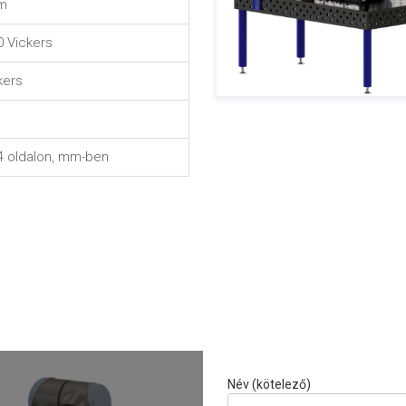
m
 Vickers
kers
4 oldalon, mm-ben
Név (kötelező)