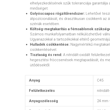
elhelyezkedésének szűk toleranciája garantálja
minőséget.
Golyóscsapos rögzítőrendszer:
Lehetővé teszi
átpozícionálását, és drasztikusan csökkenti az átá
szériák esetében.
Költség-megtakarítás a fémsablonok szükség
Számos munkafolyamatban nélkülözhetővé váln
Ugyanazokkal a tartozékokkal eltérő geometriáj
Hulladék csökkentése:
Nagymértékű megtakarí
csökkentésével.
Tisztaság és rend:
A nitridált-oxidált felületk
hegesztési fröccsenések megtapadását, és megv
ütődésektől.
Anyag
C45
Felületkezelés
nitridált
Anyagszélesség
24 mm 