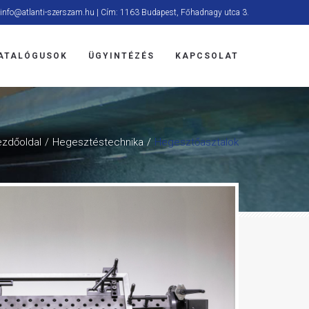
 info@atlanti-szerszam.hu | Cím: 1163 Budapest, Főhadnagy utca 3.
ATALÓGUSOK
ÜGYINTÉZÉS
KAPCSOLAT
zdőoldal
Hegesztéstechnika
Hegesztőasztalok